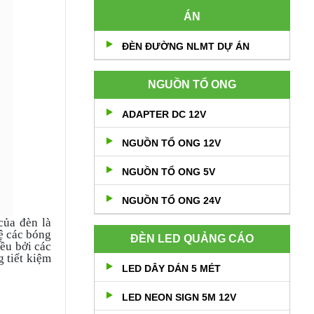
ÁN
ĐÈN ĐƯỜNG NLMT DỰ ÁN
NGUỒN TỔ ONG
ADAPTER DC 12V
NGUỒN TỔ ONG 12V
NGUỒN TỔ ONG 5V
NGUỒN TỔ ONG 24V
của đèn là
ệ các bóng
ĐÈN LED QUẢNG CÁO
ều bởi các
g tiết kiệm
LED DÂY DÁN 5 MÉT
LED NEON SIGN 5M 12V