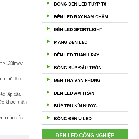
BÓNG ĐÈN LED TUÝP T8
ĐÈN LED RAY NAM CHÂM
ĐÈN LED SPORTLIGHT
MÁNG ĐÈN LED
ĐÈN LED THANH RAY
ạt >130lm/w,
BÓNG BÚP ĐẦU TRÒN
nh tuổi thọ
ĐÈN THẢ VĂN PHÒNG
ĐÈN LED ÂM TRẦN
ệc lắp đặt.
ức khỏe, thân
BÚP TRỤ KÍN NƯỚC
 yêu cầu của
BÓNG ĐÈN U LED
ĐÈN LED CÔNG NGHIỆP