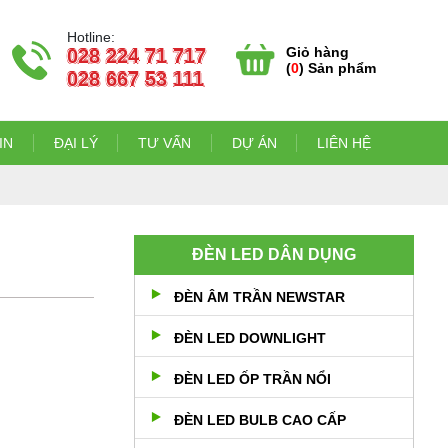
Hotline:
Giỏ hàng
028 224 71 717
(
0
) Sản phẩm
028 667 53 111
IN
ĐẠI LÝ
TƯ VẤN
DỰ ÁN
LIÊN HỆ
ĐÈN LED DÂN DỤNG
ĐÈN ÂM TRẦN NEWSTAR
ĐÈN LED DOWNLIGHT
ĐÈN LED ỐP TRẦN NỔI
ĐÈN LED BULB CAO CẤP