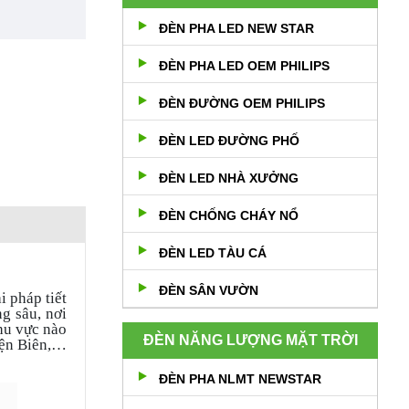
ĐÈN PHA LED NEW STAR
ĐÈN PHA LED OEM PHILIPS
ĐÈN ĐƯỜNG OEM PHILIPS
ĐÈN LED ĐƯỜNG PHỐ
ĐÈN LED NHÀ XƯỞNG
ĐÈN CHỐNG CHÁY NỔ
ĐÈN LED TÀU CÁ
ĐÈN SÂN VƯỜN
i pháp tiết
g sâu, nơi
hu vực nào
ĐÈN NĂNG LƯỢNG MẶT TRỜI
iện Biên,…
ĐÈN PHA NLMT NEWSTAR