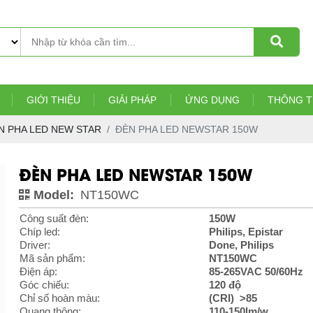
GIỚI THIỆU
GIẢI PHÁP
ỨNG DỤNG
THÔNG T
N PHA LED NEW STAR
ĐÈN PHA LED NEWSTAR 150W
ĐÈN PHA LED NEWSTAR 150W
Model:
NT150WC
Công suất đèn:
150W
Chíp led:
Philips, Epistar
Driver:
Done, Philips
Mã sản phẩm:
NT150WC
Điện áp:
85-265VAC 50/60Hz
Góc chiếu:
120 độ
Chỉ số hoàn màu:
(CRI) >85
Quang thông:
110-150lm/w