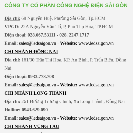
Chỉ số hoàn màu (CRI): >80
CÔNG TY CỔ PHẦN CÔNG NGHỆ ĐIỆN SÀI GÒN
Tuổi thọ: 50.000 giờ
Góc chiếu: 110°
Địa chỉ:
68 Nguyễn Huệ, Phường Sài Gòn, Tp.HCM
Chất liệu: Aluminium + PC + Nhôm
đúc
VPGD:
22A Nguyễn Văn Tố, P, Phú Thọ Hòa, TP.HCM
Bảo hành: 2 năm
Điện thoại
:
028.667.53111 - 028. 2247.1717
Email:
sales@ledsaigon.vn
- Website:
www.ledsaigon.vn
CHI NHÁNH ĐỒNG NAI
Địa chỉ:
161/30 Trần Thị Hoa, KP. An Bình, P. Trấn Biên, Đồng
Nai
Điện thoại: 0933.778.708
Emai
l:
sales@ledsaigon.vn
- Website:
www.ledsaigon.vn
CHI NHÁNH LONG THÀNH
Địa chỉ:
261 Đường Trường Chinh, Xã Long Thành, Đồng Nai
Hotline: 0943.629.090
Emai
l:
sales@ledsaigon.vn
- Website:
www.ledsaigon.vn
CHI NHÁNH VŨNG TÀU