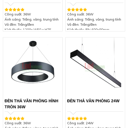
Công suất: 36W
Công suất: 36W
Ánh sáng: Trắng, vàng, trung tính
Ánh sáng: Trắng, vàng, trung tính
Vỏ đèn: Trắng/đen
Vỏ đèn: Trắng/đen
Kích thước: 1200x W50 x H75
Kích thước: Phi 600x80mm
Điện áp: 85-265VAC 50/60Hz
Điện áp: 85-265VAC 50/60Hz
Hệ số công suất: ≥ 0.97
Hệ số công suất: ≥ 0.97
Chip LED: SMD 2835
Chip LED: SMD 2835
Quang thông: ≥ 3200 Lm
Quang thông: ≥ 3200 Lm
Cấp bảo vệ: IP44
Cấp bảo vệ: IP44
Chỉ số hoàn màu (CRI): >80
Chỉ số hoàn màu (CRI): >80
Tuổi thọ: 50.000 giờ
Tuổi thọ: 50.000 giờ
Góc chiếu: 110°
Góc chiếu: 110°
Chất liệu: Aluminium + PC + Nhôm
Chất liệu: Aluminium + PC + Nhôm
đúc
đúc
Bảo hành: 2 năm
Bảo hành: 2 năm
ĐÈN THẢ VĂN PHÒNG HÌNH
ĐÈN THẢ VĂN PHÒNG 24W
TRÒN 36W
Công suất: 36W
Công suất: 24W