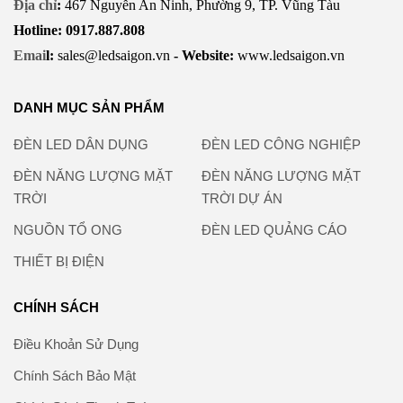
Địa chỉ
:
467 Nguyễn An Ninh, Phường 9, TP. Vũng Tàu
Hotline: 0917.887.808
Emai
l:
sales@ledsaigon.vn
- Website:
www.ledsaigon.vn
DANH MỤC SẢN PHẨM
ĐÈN LED DÂN DỤNG
ĐÈN LED CÔNG NGHIỆP
ĐÈN NĂNG LƯỢNG MẶT
ĐÈN NĂNG LƯỢNG MẶT
TRỜI
TRỜI DỰ ÁN
NGUỒN TỔ ONG
ĐÈN LED QUẢNG CÁO
THIẾT BỊ ĐIỆN
CHÍNH SÁCH
Điều Khoản Sử Dụng
Chính Sách Bảo Mật