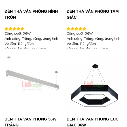
ĐÈN THẢ VĂN PHÒNG HÌNH
ĐÈN THẢ VĂN PHÒNG TAM
TRÒN
GIÁC
Công suất: 36W
Công suất: 36W
Ánh sáng: Trắng, vàng, trung tính
Ánh sáng: Trắng, vàng, trung tính
Vỏ đèn: Trắng/đen
Vỏ đèn: Trắng/đen
Kích thước: Phi 600x80mm
Kích thước: Phi 600x80mm
Điện áp: 85-265VAC 50/60Hz
Điện áp: 85-265VAC 50/60Hz
Hệ số công suất: ≥ 0.97
Hệ số công suất: ≥ 0.97
Chip LED: SMD 2835
Chip LED: SMD 2835
Quang thông: ≥ 3200 Lm
Quang thông: ≥ 3200 Lm
Cấp bảo vệ: IP44
Cấp bảo vệ: IP44
Chỉ số hoàn màu (CRI): >80
Chỉ số hoàn màu (CRI): >80
Tuổi thọ: 50.000 giờ
Tuổi thọ: 50.000 giờ
Góc chiếu: 110°
Góc chiếu: 110°
Chất liệu: Aluminium + PC + Nhôm
Chất liệu: Aluminium + PC + Nhôm
đúc
đúc
Bảo hành: 2 năm
Bảo hành: 2 năm
ĐÈN THẢ VĂN PHÒNG 36W
ĐÈN THẢ VĂN PHÒNG LỤC
TRẮNG
GIÁC 36W