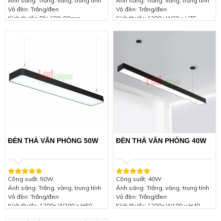
Ánh sáng: Trắng, vàng, trung tính
Ánh sáng: Trắng, vàng, trung tính
Vỏ đèn: Trắng/đen
Vỏ đèn: Trắng/đen
Kích thước: Phi 600x80mm
Kích thước: 1200x W20 x H75
Điện áp: 85-265VAC 50/60Hz
Điện áp: 85-265VAC 50/60Hz
Hệ số công suất: ≥ 0.97
Hệ số công suất: ≥ 0.97
Chip LED: SMD 2835
Chip LED: SMD 2835
Quang thông: ≥ 3200 Lm
Quang thông: ≥ 3200 Lm
Cấp bảo vệ: IP44
Cấp bảo vệ: IP44
Chỉ số hoàn màu (CRI): >80
Chỉ số hoàn màu (CRI): >80
Tuổi thọ: 50.000 giờ
Tuổi thọ: 50.000 giờ
Góc chiếu: 110°
Góc chiếu: 110°
Chất liệu: Aluminium + PC + Nhôm
Chất liệu: Aluminium + PC + Nhôm
đúc
đúc
Bảo hành: 2 năm
Bảo hành: 2 năm
ĐÈN THẢ VĂN PHÒNG 50W
ĐÈN THẢ VĂN PHÒNG 40W
Công suất: 50W
Công suất: 40W
Ánh sáng: Trắng, vàng, trung tính
Ánh sáng: Trắng, vàng, trung tính
Vỏ đèn: Trắng/đen
Vỏ đèn: Trắng/đen
Kích thước: 1200x W200 x H60
Kích thước: 1200x W100 x H40
Điện áp: 85-265VAC 50/60Hz
Điện áp: 85-265VAC 50/60Hz