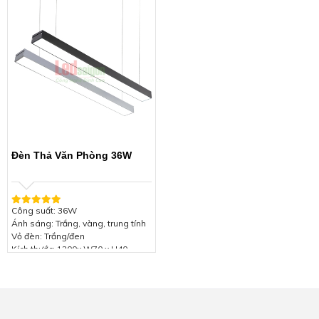
Hệ số công suất: ≥ 0.97
Hệ số công suất: ≥ 0.97
Chip LED: SMD 2835
Chip LED: SMD 2835
Quang thông: ≥ 3200 Lm
Quang thông: ≥ 3200 Lm
Cấp bảo vệ: IP44
Cấp bảo vệ: IP44
Chỉ số hoàn màu (CRI): >80
Chỉ số hoàn màu (CRI): >80
Tuổi thọ: 50.000 giờ
Tuổi thọ: 50.000 giờ
Góc chiếu: 110°
Góc chiếu: 110°
Chất liệu: Aluminium + PC + Nhôm
Chất liệu: Aluminium + PC + Nhôm
đúc
đúc
Bảo hành: 2 năm
Bảo hành: 2 năm
Đèn Thả Văn Phòng 36W
Công suất: 36W
Ánh sáng: Trắng, vàng, trung tính
Vỏ đèn: Trắng/đen
Kích thước: 1200x W70 x H40
Điện áp: 85-265VAC 50/60Hz
Hệ số công suất: ≥ 0.97
Chip LED: SMD 2835
Quang thông: ≥ 3200 Lm
Cấp bảo vệ: IP44