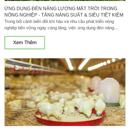
ỨNG DỤNG ĐÈN NĂNG LƯỢNG MẶT TRỜI TRONG
NÔNG NGHIỆP - TĂNG NĂNG SUẤT & SIÊU TIẾT KIỆM
Trong bối cảnh biến đổi khí hậu và nhu cầu phát triển nông
nghiệp bền vững ngày càng tăng, việc ứng dụng đèn năng
lượng mặt trời trong nông nghiệp trở thành xu hướng tất yếu.
Không chỉ giúp tiết kiệm chi phí điện năng, các thiết bị đèn mặt
Xem Thêm
trời dùng cho nông trại còn góp phần bảo vệ môi trường và tăng
hiệu quả sản xuất.