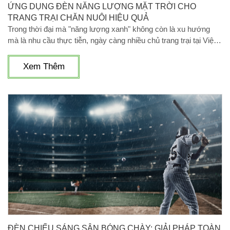
ỨNG DỤNG ĐÈN NĂNG LƯỢNG MẶT TRỜI CHO
TRANG TRẠI CHĂN NUÔI HIỆU QUẢ
Trong thời đại mà "năng lượng xanh" không còn là xu hướng
mà là nhu cầu thực tiễn, ngày càng nhiều chủ trang trại tại Việt
Nam đang chuyển mình mạnh mẽ bằng việc áp dụng đèn năng
lượng mặt trời cho trang trại chăn nuôi. Không chỉ tiết kiệm chi
Xem Thêm
phí vận hành, mà còn mở ra một hướng phát triển bền vững,
thân thiện với môi trường.
ĐÈN CHIẾU SÁNG SÂN BÓNG CHÀY: GIẢI PHÁP TOÀN