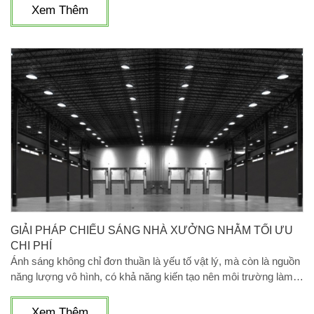
lượng và hiệu suất chiếu sáng vượt trội, đã trở thành giải pháp
Xem Thêm
hàng đầu cho các hệ thống chiếu sáng tàu ga, xe lửa và các
khu vực liên quan đến hạ tầng đường sắt.
GIẢI PHÁP CHIẾU SÁNG NHÀ XƯỞNG NHẰM TỐI ƯU
CHI PHÍ
Ánh sáng không chỉ đơn thuần là yếu tố vật lý, mà còn là nguồn
năng lượng vô hình, có khả năng kiến tạo nên môi trường làm
việc lý tưởng. Một hệ thống chiếu sáng phù hợp
Xem Thêm