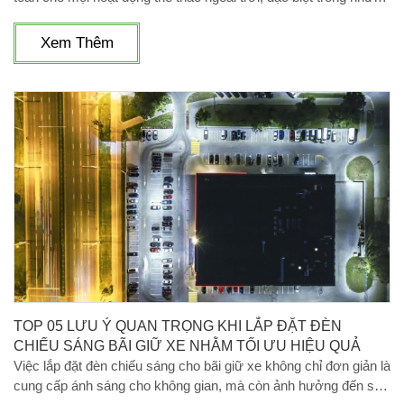
trận đấu kéo dài đến tối muộn. Trong đó, đèn pha LED đã khẳng
định vị thế là giải pháp chiếu sáng ưu việt, đáp ứng hoàn hảo
Xem Thêm
các yêu cầu khắt khe của nhiều loại sân thể thao như sân bóng
đá, sân tennis, sân pickleball và nhiều sân bãi khác.
TOP 05 LƯU Ý QUAN TRỌNG KHI LẮP ĐẶT ĐÈN
CHIẾU SÁNG BÃI GIỮ XE NHẰM TỐI ƯU HIỆU QUẢ
Việc lắp đặt đèn chiếu sáng cho bãi giữ xe không chỉ đơn giản là
cung cấp ánh sáng cho không gian, mà còn ảnh hưởng đến sự