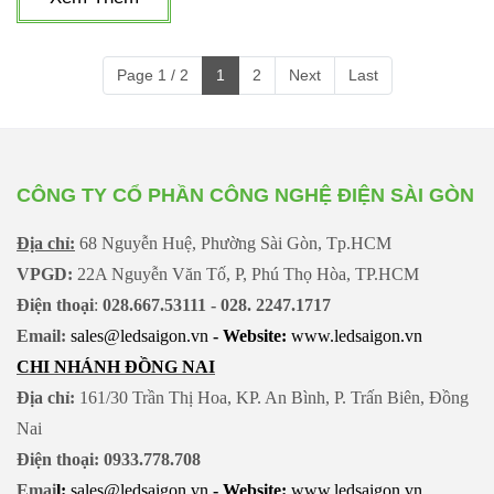
Page 1 / 2
1
2
Next
Last
CÔNG TY CỔ PHẦN CÔNG NGHỆ ĐIỆN SÀI GÒN
Địa chỉ:
68 Nguyễn Huệ, Phường Sài Gòn, Tp.HCM
VPGD:
22A Nguyễn Văn Tố, P, Phú Thọ Hòa, TP.HCM
Điện thoại
:
028.667.53111 - 028. 2247.1717
Email:
sales@ledsaigon.vn
- Website:
www.ledsaigon.vn
CHI NHÁNH ĐỒNG NAI
Địa chỉ:
161/30 Trần Thị Hoa, KP. An Bình, P. Trấn Biên, Đồng
Nai
Điện thoại: 0933.778.708
Emai
l:
sales@ledsaigon.vn
- Website:
www.ledsaigon.vn