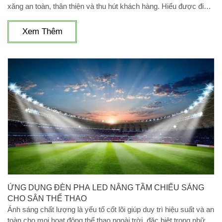
xăng an toàn, thân thiện và thu hút khách hàng. Hiểu được điều
đó, Công ty Cổ phần Công nghệ Điện Sài Gòn tự hào mang đến
các giải pháp đèn chiếu sáng trạm xăng toàn diện, đáp ứng mọi
Xem Thêm
tiêu chuẩn khắt khe về kỹ thuật, thẩm mỹ và hiệu quả kinh tế.
ỨNG DỤNG ĐÈN PHA LED NÂNG TẦM CHIẾU SÁNG
CHO SÂN THỂ THAO
Ánh sáng chất lượng là yếu tố cốt lõi giúp duy trì hiệu suất và an
toàn cho mọi hoạt động thể thao ngoài trời, đặc biệt trong những