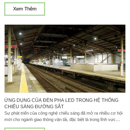
an toàn, thẩm mỹ và hiệu quả sử dụng của khu vực này. Đặc
biệt, đối với các công ty,
Xem Thêm
ỨNG DỤNG CỦA ĐÈN PHA LED TRONG HỆ THỐNG
CHIẾU SÁNG ĐƯỜNG SẮT
Sự phát triển của công nghệ chiếu sáng đã mở ra nhiều cơ hội
mới cho ngành giao thông vận tải, đặc biệt là trong lĩnh vực
đường sắt. Đèn pha LED, nổi bật với tính năng tiết kiệm năng