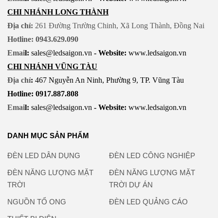
CHI NHÁNH LONG THÀNH
Địa chỉ:
261 Đường Trường Chinh, Xã Long Thành, Đồng Nai
Hotline: 0943.629.090
Emai
l:
sales@ledsaigon.vn
- Website:
www.ledsaigon.vn
CHI NHÁNH VŨNG TÀU
Địa chỉ
:
467 Nguyễn An Ninh, Phường 9, TP. Vũng Tàu
Hotline: 0917.887.808
Emai
l:
sales@ledsaigon.vn
- Website:
www.ledsaigon.vn
DANH MỤC SẢN PHẨM
ĐÈN LED DÂN DỤNG
ĐÈN LED CÔNG NGHIỆP
ĐÈN NĂNG LƯỢNG MẶT
ĐÈN NĂNG LƯỢNG MẶT
TRỜI
TRỜI DỰ ÁN
NGUỒN TỔ ONG
ĐÈN LED QUẢNG CÁO