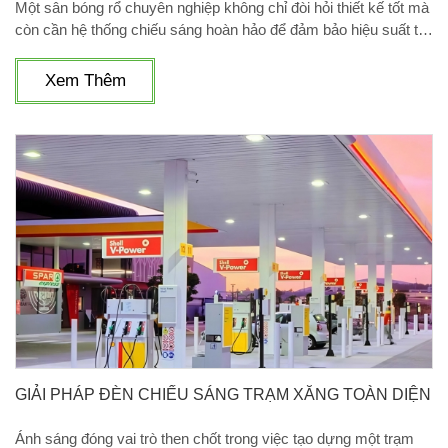
Một sân bóng rổ chuyên nghiệp không chỉ đòi hỏi thiết kế tốt mà
còn cần hệ thống chiếu sáng hoàn hảo để đảm bảo hiệu suất thi
đấu tối đa. Để đáp ứng nhu cầu đó, Công ty Cổ phần Công
Nghệ Điện Sài Gòn mang đến giải pháp đèn chiếu sáng sân
Xem Thêm
bóng rổ chất lượng cao, kết hợp công nghệ LED hiện đại, giúp
tối ưu hóa ánh sáng và tiết kiệm năng lượng cho mọi sân thi
đấu, từ sân trong nhà đến sân ngoài trời.
GIẢI PHÁP ĐÈN CHIẾU SÁNG TRẠM XĂNG TOÀN DIỆN
Ánh sáng đóng vai trò then chốt trong việc tạo dựng một trạm