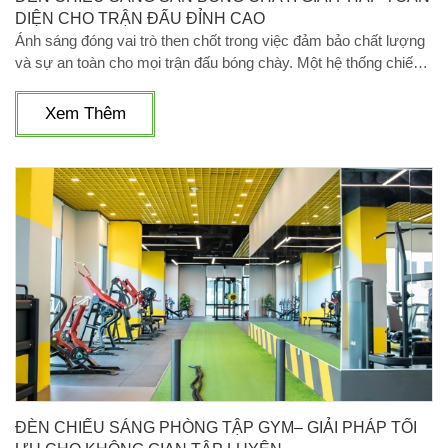
DIỆN CHO TRẬN ĐẤU ĐỈNH CAO
Ánh sáng đóng vai trò then chốt trong việc đảm bảo chất lượng
và sự an toàn cho mọi trận đấu bóng chày. Một hệ thống chiếu
sáng sân bóng chày được thiết kế tốt không chỉ giúp cầu thủ thi
đấu tối ưu, giảm thiểu chấn thương mà còn mang đến trải
Xem Thêm
nghiệm xem mãn nhãn cho khán giả. Bài viết này sẽ cung cấp
cái nhìn toàn diện về đèn chiếu sáng sân bóng chày, hãy cùng
LedSaigon tìm hiểu sâu hơn về nó nhé!
ĐÈN CHIẾU SÁNG PHÒNG TẬP GYM– GIẢI PHÁP TỐI