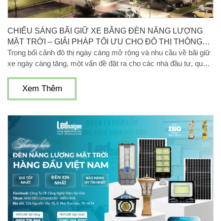
CHIẾU SÁNG BÃI GIỮ XE BẰNG ĐÈN NĂNG LƯỢNG
MẶT TRỜI – GIẢI PHÁP TỐI ƯU CHO ĐÔ THỊ THÔNG
MINH
Trong bối cảnh đô thị ngày càng mở rộng và nhu cầu về bãi giữ
xe ngày càng tăng, một vấn đề đặt ra cho các nhà đầu tư, quản
lý là: Làm thế nào để chiếu sáng bãi giữ xe vừa hiệu quả, an
toàn mà vẫn tiết kiệm chi phí, thân thiện môi trường? Câu trả lời
Xem Thêm
nằm ở một giải pháp đã và đang trở thành xu hướng trên toàn
thế giới – chiếu sáng bằng đèn năng lượng mặt trời.