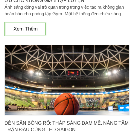
ƯU CHO KHÔNG GIAN TẬP LUYỆN
Ánh sáng đóng vai trò quan trọng trong việc tạo ra không gian
hoàn hảo cho phòng tập Gym. Một hệ thống đèn chiếu sáng
phòng tập đúng cách không chỉ làm tăng sự thoải mái cho
người tập mà còn giúp tối ưu hóa hiệu quả các bài tập thể chất.
Xem Thêm
Cùng khám phá cách lựa chọn và lắp đặt hệ thống đèn chiếu
sáng phù hợp, giúp không gian tập luyện của bạn trở nên lý
tưởng hơn bao giờ hết.
ĐÈN SÂN BÓNG RỔ: THẮP SÁNG ĐAM MÊ, NÂNG TẦM
TRẬN ĐẤU CÙNG LED SAIGON