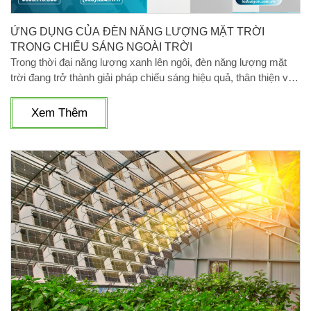
ỨNG DỤNG CỦA ĐÈN NĂNG LƯỢNG MẶT TRỜI
TRONG CHIẾU SÁNG NGOÀI TRỜI
Trong thời đại năng lượng xanh lên ngôi, đèn năng lượng mặt
trời đang trở thành giải pháp chiếu sáng hiệu quả, thân thiện với
môi trường và tiết kiệm chi phí. Nhưng bạn đã bao giờ thắc
mắc: Đèn năng lượng mặt trời hoạt động như thế nào? Cơ chế
Xem Thêm
hoạt động, ứng dụng thực tế và tác động của nó đến môi trường
là gì? Hãy cùng tìm hiểu chi tiết qua bài viết dưới đây.