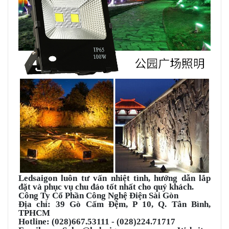
Ledsaigon luôn tư vấn nhiệt tình, hướng dẫn lắp
đặt và phục vụ chu đáo tốt nhất cho quý khách.
Công Ty Cổ Phần Công Nghệ Điện Sài Gòn
Địa chỉ: 39 Gò Cấm Đệm, P 10, Q. Tân Bình,
TPHCM
Hotline: (028)667.53111 - (028)224.71717