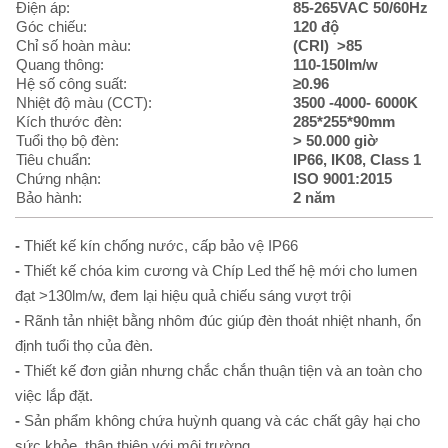
Điện áp:
85-265VAC 50/60Hz
Góc chiếu:
120 độ
Chỉ số hoàn màu:
(CRI) >85
Quang thông:
110-150lm/w
Hệ số công suất:
≥0.96
Nhiệt độ màu (CCT):
3500 -4000- 6000K
Kích thước đèn:
285*255*90mm
Tuổi thọ bộ đèn:
> 50.000 giờ
Tiêu chuẩn:
IP66, IK08, Class 1
Chứng nhận:
ISO 9001:2015
Bảo hành:
2 năm
-
Thiết kế kín chống nước, cấp bảo vệ IP66
-
Thiết kế chóa kim cương và Chíp Led thế hệ mới cho lumen
đạt >130lm/w, đem lại hiệu quả chiếu sáng vượt trội
-
Rãnh tản nhiệt bằng nhôm đúc giúp đèn thoát nhiệt nhanh, ổn
định tuổi thọ của đèn.
-
Thiết kế đơn giản nhưng chắc chắn thuận tiện và an toàn cho
việc lắp đặt.
-
Sản phẩm không chứa huỳnh quang và các chất gây hại cho
sức khỏe, thân thiện với môi trường.