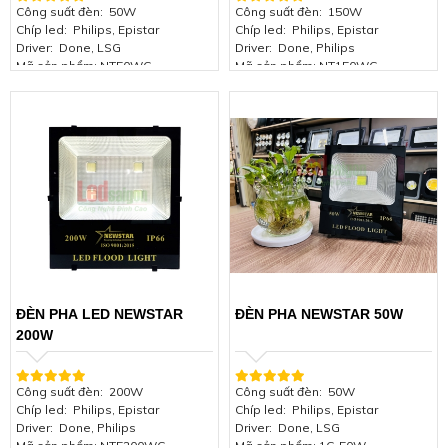
Công suất đèn:
50W
Công suất đèn:
150W
Chíp led:
Philips, Epistar
Chíp led:
Philips, Epistar
Driver:
Done, LSG
Driver:
Done, Philips
Mã sản phẩm:
NT50WC
Mã sản phẩm:
NT150WC
Điện áp:
85-265VAC 50/60Hz
Điện áp:
85-265VAC 50/60Hz
Góc chiếu:
120 độ
Góc chiếu:
120 độ
Chỉ số hoàn màu:
(CRI) >85
Chỉ số hoàn màu:
(CRI) >85
Quang thông:
110-150lm/w
Quang thông:
110-150lm/w
Hệ số công suất:
≥0.96
Hệ số công suất:
≥0.96
Nhiệt độ màu (CCT):
3500 -4000-
Nhiệt độ màu (CCT):
3500 -4000-
6000K
6000K
Kích thước:
240*210*50mm
Kích thước:
345*310*90mm
Tuổi thọ bộ đèn:
> 50.000 giờ
Tuổi thọ bộ đèn:
> 50.000 giờ
Tiêu chuẩn:
IP66, IK08, Class 1
Tiêu chuẩn:
IP66, IK08, Class 1
Chứng nhận:
ISO 9001:2015
Chứng nhận:
ISO 9001:2015
Bảo hành:
2 năm
Bảo hành:
2 năm
ĐÈN PHA LED NEWSTAR
ĐÈN PHA NEWSTAR 50W
200W
Công suất đèn:
200W
Công suất đèn:
50W
Chíp led:
Philips, Epistar
Chíp led:
Philips, Epistar
Driver:
Done, Philips
Driver:
Done, LSG
Mã sản phẩm:
NT5200WC
Mã sản phẩm:
1C-50W