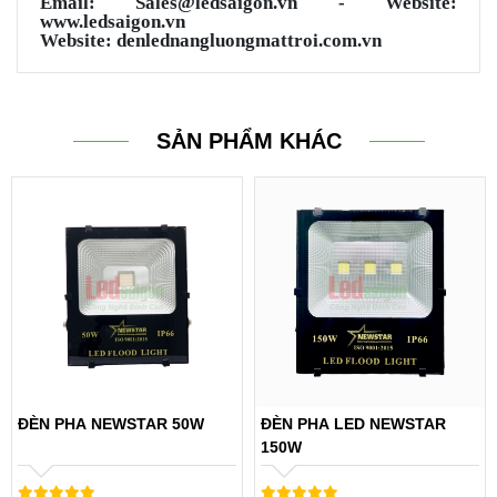
Email: Sales@ledsaigon.vn - Website:
www.ledsaigon.vn
Website: denlednangluongmattroi.com.vn
SẢN PHẨM KHÁC
ĐÈN PHA NEWSTAR 50W
ĐÈN PHA LED NEWSTAR
150W