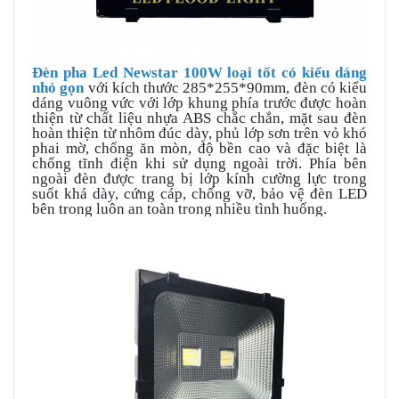
Đèn pha Led
Newstar 100W loại tốt có kiểu dáng
nhỏ gọn
với kích thước
285*255*90mm, đèn có kiểu
dáng vuông vức với lớp khung phía trước được hoàn
thiện từ chất liệu nhựa ABS chắc chắn, mặt sau đèn
hoàn thiện từ nhôm đúc dày, phủ lớp sơn trên vỏ khó
phai mờ, chống ăn mòn, độ bền cao và đặc biệt là
chống tĩnh điện khi sử dụng ngoài trời. Phía bên
ngoài đèn được trang bị lớp kính cường lực trong
suốt khá dày, cứng cáp, chống vỡ, bảo vệ đèn LED
bên trong luôn an toàn trong nhiều tình huống.