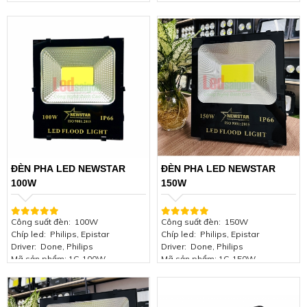
Điện áp:
85-265VAC 50/60Hz
Điện áp:
85-265VAC 50/60Hz
Góc chiếu:
120 độ
Góc chiếu:
120 độ
Chỉ số hoàn màu:
(CRI) >85
Chỉ số hoàn màu:
(CRI) >85
Quang thông:
110-150lm/w
Quang thông:
110-150lm/w
Hệ số công suất:
≥0.96
Hệ số công suất:
≥0.96
Nhiệt độ màu (CCT):
3500 -4000-
Nhiệt độ màu (CCT):
3500 -4000-
6000K
6000K
Kích thước:
380*350*100mm
Kích thước:
240*210*50mm
Tuổi thọ bộ đèn:
> 50.000 giờ
Tuổi thọ bộ đèn:
> 50.000 giờ
Tiêu chuẩn:
IP66, IK08, Class 1
Tiêu chuẩn:
IP66, IK08, Class 1
Chứng nhận:
ISO 9001:2015
Chứng nhận:
ISO 9001:2015
Bảo hành:
2 năm
Bảo hành:
2 năm
ĐÈN PHA LED NEWSTAR
ĐÈN PHA LED NEWSTAR
100W
150W
Công suất đèn:
100W
Công suất đèn:
150W
Chíp led:
Philips, Epistar
Chíp led:
Philips, Epistar
Driver:
Done, Philips
Driver:
Done, Philips
Mã sản phẩm:
1C-100W
Mã sản phẩm:
1C-150W
Điện áp:
85-265VAC 50/60Hz
Điện áp:
85-265VAC 50/60Hz
Góc chiếu:
120 độ
Góc chiếu:
120 độ
Chỉ số hoàn màu:
(CRI) >85
Chỉ số hoàn màu:
(CRI) >85