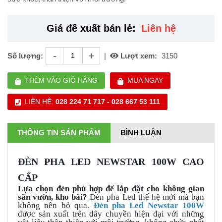
Giá đề xuất bán lẻ:
Liên hệ
-
+
Số lượng:
|
Lượt xem:
3150
THÊM VÀO GIỎ HÀNG
MUA NGAY
LIÊN HỆ:
028 224 71 717 - 028 667 53 111
THÔNG TIN SẢN PHẨM
BÌNH LUẬN
ĐÈN PHA LED
NEWSTAR 100W CAO
CẤP
Lựa chọn đèn phù hợp để lắp đặt cho không gian
sân vườn, kho bãi?
Đèn pha Led thế hệ mới mà bạn
không nên bỏ qua.
Đèn pha Led Newstar
100W
được sản xuất trên dây chuyền hiện đại với những