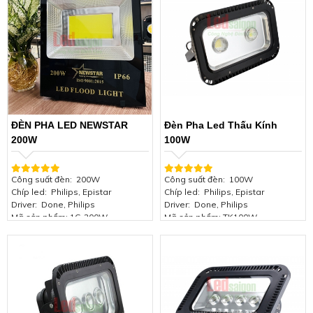
Quang thông:
110-150lm/w
Quang thông:
110-150lm/w
Hệ số công suất:
≥0.96
Hệ số công suất:
≥0.96
Nhiệt độ màu (CCT):
3500 -4000-
Nhiệt độ màu (CCT):
3500 -4000-
6000K
6000K
Kích thước đèn:
285*255*90mm
Kích thước:
345*310*90mm
Tuổi thọ bộ đèn:
> 50.000 giờ
Tuổi thọ bộ đèn:
> 50.000 giờ
Tiêu chuẩn:
IP66, IK08, Class 1
Tiêu chuẩn:
IP66, IK08, Class 1
Chứng nhận:
ISO 9001:2015
Chứng nhận:
ISO 9001:2015
Bảo hành:
2 năm
Bảo hành:
2 năm
ĐÈN PHA LED NEWSTAR
Đèn Pha Led Thấu Kính
200W
100W
Công suất đèn:
200W
Công suất đèn:
100W
Chíp led:
Philips, Epistar
Chíp led:
Philips, Epistar
Driver:
Done, Philips
Driver:
Done, Philips
Mã sản phẩm:
1C-200W
Mã sản phẩm:
TK100W
Điện áp:
85-265VAC 50/60Hz
Điện áp:
85-265VAC 50/60Hz
Góc chiếu:
120 độ
Góc chiếu:
120 độ
Chỉ số hoàn màu:
(CRI) >85
Chỉ số hoàn màu:
(CRI) >85
Quang thông:
110-150lm/w
Quang thông:
120-150lm/w
Hệ số công suất:
≥0.96
Hệ số công suất:
≥0.96
Nhiệt độ màu (CCT):
3500 -4000-
Nhiệt độ màu (CCT):
3500 -4000-
6000K
6000K