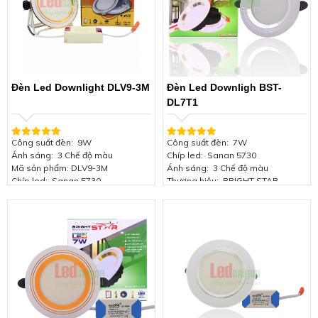
Chứng nhận: ISO 9001:2015
Chứng nhận: ISO 9001:2015
Bảo hành: 2 năm
Bảo hành: 2 năm
Đèn Led Downlight DLV9-3M
Đèn Led Downligh BST-
DL7T1
Công suất đèn: 9W
Công suất đèn: 7W
Ánh sáng: 3 Chế độ màu
Chíp led: Sanan 5730
Mã sản phẩm: DLV9-3M
Ánh sáng: 3 Chế độ màu
Chíp led: Sanan 5730
Thương hiệu: BRIGHT STAR
Thương hiệu: NEWSTAR
Viền màu: Viền Bạc
Viền màu: Viền bạc
Kích thước đèn: Φ120*H45mm
Kích thước đèn: 118/105
Lỗ khoét trần: 90mm
Lỗ khoét trần: 105mm
Hiệu suất phát quang: 85Lm/W
Hiệu suất phát quang: 85Lm/W
Điện áp: 85-165V/50Hz
Điện áp: 85-165V/50Hz
Chứng nhận: ISO 9001:2015
Chứng nhận: ISO 9001:2015
Bảo hành: 2 năm
Bảo hành: 2 năm