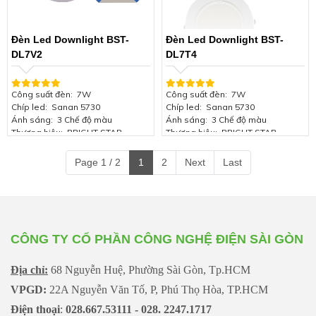
Đèn Led Downlight BST-
Đèn Led Downlight BST-
DL7V2
DL7T4
Công suất đèn: 7W
Công suất đèn: 7W
Chíp led: Sanan 5730
Chíp led: Sanan 5730
Ánh sáng: 3 Chế độ màu
Ánh sáng: 3 Chế độ màu
Thương hiệu: BRIGHT STAR
Thương hiệu: BRIGHT STAR
Viền màu: Viền vàng
Viền màu: Viền bạc
Kích thước đèn: Φ120*H45mm
Kích thước đèn: Φ120*H45mm
Page 1 / 2
1
2
Next
Last
Lỗ khoét trần: 90mm
Lỗ khoét trần: 90mm
Hiệu suất phát quang: 85Lm/W
Hiệu suất phát quang: 85Lm/W
Điện áp: 85-165V/50Hz
Điện áp: 85-165V/50Hz
Chứng nhận: ISO 9001:2015
Chứng nhận: ISO 9001:2015
Bảo hành: 2 năm
Bảo hành: 2 năm
CÔNG TY CỔ PHẦN CÔNG NGHỆ ĐIỆN SÀI GÒN
Địa chỉ:
68 Nguyễn Huệ, Phường Sài Gòn, Tp.HCM
VPGD:
22A Nguyễn Văn Tố, P, Phú Thọ Hòa, TP.HCM
Điện thoại
:
028.667.53111 - 028. 2247.1717