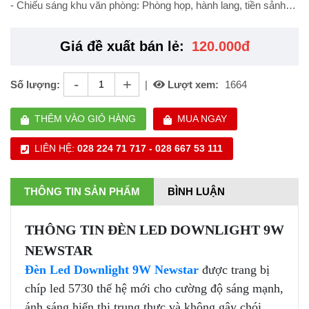
- Chiếu sáng khu văn phòng: Phòng họp, hành lang, tiền sảnh…
Giá đề xuất bán lẻ:
120.000đ
-
+
Số lượng:
|
Lượt xem:
1664
THÊM VÀO GIỎ HÀNG
MUA NGAY
LIÊN HỆ:
028 224 71 717 - 028 667 53 111
THÔNG TIN SẢN PHẨM
BÌNH LUẬN
THÔNG TIN ĐÈN LED DOWNLIGHT 9W
NEWSTAR
Đèn Led Downlight 9W Newstar
được trang bị
chíp led 5730 thế hệ mới cho cường độ sáng mạnh,
ánh sáng hiển thị trung thực và không gây chói