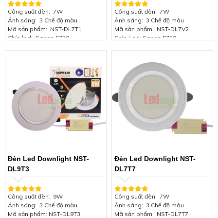
Công suất đèn: 7W
Công suất đèn:
7W
Ánh sáng: 3 Chế độ màu
Ánh sáng:
3 Chế độ màu
Mã sản phẩm: NST-DL7T1
Mã sản phẩm:
NST-DL7V2
Chíp led: Sanan 5730
Chíp Led:
Sanan 5730
Thương hiệu: NEW STAR
Thương hiệu:
NEW STAR
Viền màu: Viền bạc
Viền màu:
Viền vàng
Kích thước đèn: Φ120*H45mm
Kích thước đèn:
Φ120*H45mm
Lỗ khoét trần: 90mm
Lỗ khoét trần:
90mm
Hiệu suất phát quang: 85Lm/W
Hiệu suất phát quang:
85Lm/W
Điện áp: 85-165V/50Hz
Điện áp:
85-165V/50Hz
Chứng nhận: ISO 9001:2015
Chứng nhận:
ISO 9001:2015
Bảo hành: 2 năm
Bảo hành:
2 năm
Đèn Led Downlight NST-
Đèn Led Downlight NST-
DL9T3
DL7T7
Công suất đèn:
9W
Công suất đèn: 7W
Ánh sáng:
3 Chế độ màu
Ánh sáng: 3 Chế độ màu
Mã sản phẩm:
NST-DL9T3
Mã sản phẩm: NST-DL7T7