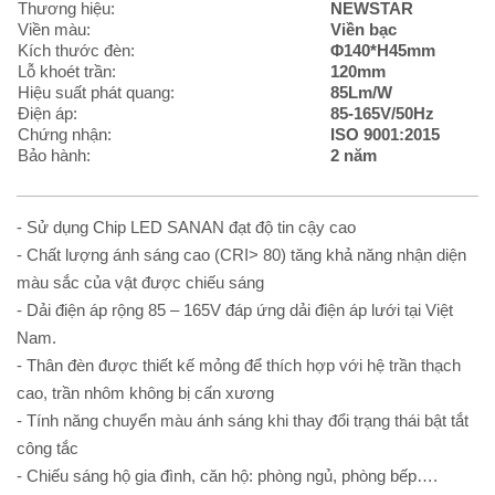
Thương hiệu:
NEWSTAR
Viền màu:
Viền bạc
Kích thước đèn:
Φ140*H45mm
Lỗ khoét trần:
120mm
Hiệu suất phát quang:
85Lm/W
Điện áp:
85-165V/50Hz
Chứng nhận:
ISO 9001:2015
Bảo hành:
2 năm
- Sử dụng Chip LED SANAN đạt độ tin cậy cao
- Chất lượng ánh sáng cao (CRI> 80) tăng khả năng nhận diện
màu sắc của vật được chiếu sáng
- Dải điện áp rộng 85 – 165V đáp ứng dải điện áp lưới tại Việt
Nam.
- Thân đèn được thiết kế mỏng để thích hợp với hệ trần thạch
cao, trần nhôm không bị cấn xương
- Tính năng chuyển màu ánh sáng khi thay đổi trạng thái bật tắt
công tắc
- Chiếu sáng hộ gia đình, căn hộ: phòng ngủ, phòng bếp….