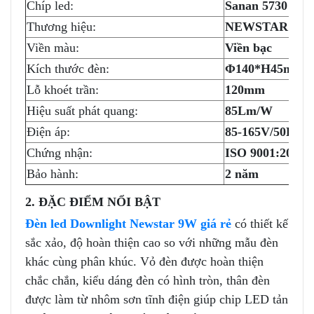
Chíp led:
Sanan 5730
Thương hiệu:
NEWSTAR
Viền màu:
Viền bạc
Kích thước đèn:
Φ140*H45mm
Lỗ khoét trần:
120mm
Hiệu suất phát quang:
85Lm/W
Điện áp:
85-165V/50Hz
Chứng nhận:
ISO 9001:2015
Bảo hành:
2 năm
2. ĐẶC ĐIỂM NỔI BẬT
Đèn led Downlight Newstar 9W giá rẻ
có thiết kế
sắc xảo, độ hoàn thiện cao so với những mẫu đèn
khác cùng phân khúc. Vỏ đèn được hoàn thiện
chắc chắn, kiểu dáng đèn có hình tròn, thân đèn
được làm từ nhôm sơn tĩnh điện giúp chip LED tản