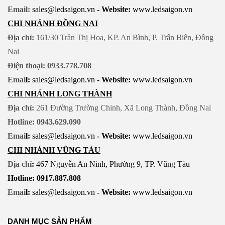
Email:
sales@ledsaigon.vn
- Website:
www.ledsaigon.vn
CHI NHÁNH ĐỒNG NAI
Địa chỉ:
161/30 Trần Thị Hoa, KP. An Bình, P. Trấn Biên, Đồng
Nai
Điện thoại: 0933.778.708
Emai
l:
sales@ledsaigon.vn
- Website:
www.ledsaigon.vn
CHI NHÁNH LONG THÀNH
Địa chỉ:
261 Đường Trường Chinh, Xã Long Thành, Đồng Nai
Hotline: 0943.629.090
Emai
l:
sales@ledsaigon.vn
- Website:
www.ledsaigon.vn
CHI NHÁNH VŨNG TÀU
Địa chỉ
:
467 Nguyễn An Ninh, Phường 9, TP. Vũng Tàu
Hotline: 0917.887.808
Emai
l:
sales@ledsaigon.vn
- Website:
www.ledsaigon.vn
DANH MỤC SẢN PHẨM