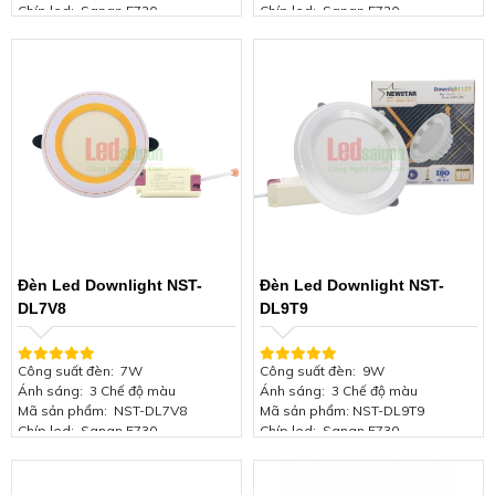
Chíp led:
Sanan 5730
Chíp led: Sanan 5730
Thương hiệu:
NEWSTAR
Thương hiệu: NEW STAR
Viền màu:
Viền bạc
Viền màu: Viền bạc
Kích thước đèn:
Φ140*H45mm
Kích thước đèn: Φ120*H45mm
Lỗ khoét trần:
120mm
Lỗ khoét trần: 90mm
Hiệu suất phát quang:
85Lm/W
Hiệu suất phát quang: 85Lm/W
Điện áp:
85-165V/50Hz
Điện áp: 85-165V/50Hz
Chứng nhận:
ISO 9001:2015
Chứng nhận: ISO 9001:2015
Bảo hành:
2 năm
Bảo hành: 2 năm
Đèn Led Downlight NST-
Đèn Led Downlight NST-
DL7V8
DL9T9
Công suất đèn: 7W
Công suất đèn: 9W
Ánh sáng: 3 Chế độ màu
Ánh sáng: 3 Chế độ màu
Mã sản phẩm: NST-DL7V8
Mã sản phẩm: NST-DL9T9
Chíp led: Sanan 5730
Chíp led: Sanan 5730
Thương hiệu: NEW STAR
Thương hiệu: NEWSTAR
Viền màu: Viền bạc
Viền màu: Viền bạc
Kích thước đèn: Φ120*H45mm
Kích thước đèn: Φ140*H45mm