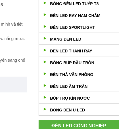
BÓNG ĐÈN LED TUÝP T8
15
ĐÈN LED RAY NAM CHÂM
 minh và tiết
ĐÈN LED SPORTLIGHT
ược nắng mưa.
MÁNG ĐÈN LED
ĐÈN LED THANH RAY
uyển sang chế
BÓNG BÚP ĐẦU TRÒN
ĐÈN THẢ VĂN PHÒNG
ĐÈN LED ÂM TRẦN
BÚP TRỤ KÍN NƯỚC
BÓNG ĐÈN U LED
ĐÈN LED CÔNG NGHIỆP