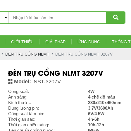
GIỚI THIỆU
GIẢI PHÁP
ỨNG DỤNG
THÔNG T
ĐÈN TRỤ CỔNG NLMT
ĐÈN TRỤ CỔNG NLMT 3207V
ĐÈN TRỤ CỔNG NLMT 3207V
Model:
NST-3207V
Công suất:
4W
Ánh sáng:
4 chế độ màu
Kích thước:
230x210x460mm
Dung lượng pin:
3.7V/3600Ah
Công suất tấm pin:
6V/4.5W
Thời gian sạc:
4h-6h
Thời gian chiếu sáng:
10h-12h
Tiêu chuẩn chống nước:
IP665