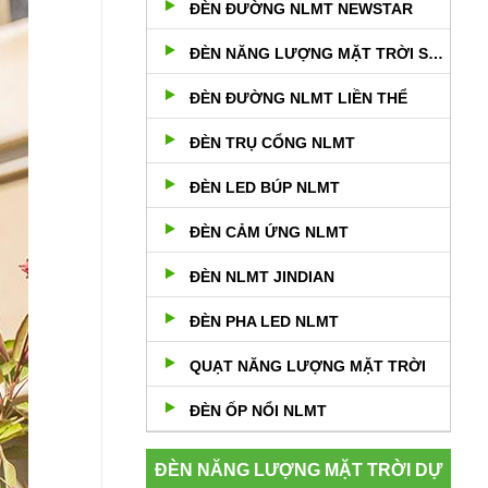
ĐÈN ĐƯỜNG NLMT NEWSTAR
ĐÈN NĂNG LƯỢNG MẶT TRỜI SÂN VƯỜN
ĐÈN ĐƯỜNG NLMT LIỀN THỂ
ĐÈN TRỤ CỔNG NLMT
ĐÈN LED BÚP NLMT
ĐÈN CẢM ỨNG NLMT
ĐÈN NLMT JINDIAN
ĐÈN PHA LED NLMT
QUẠT NĂNG LƯỢNG MẶT TRỜI
ĐÈN ỐP NỔI NLMT
ĐÈN NĂNG LƯỢNG MẶT TRỜI DỰ