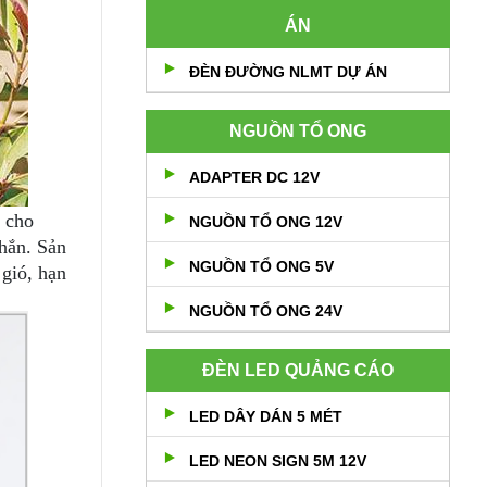
ÁN
ĐÈN ĐƯỜNG NLMT DỰ ÁN
NGUỒN TỔ ONG
ADAPTER DC 12V
 cho
NGUỒN TỔ ONG 12V
hắn. Sản
NGUỒN TỔ ONG 5V
 gió, hạn
NGUỒN TỔ ONG 24V
ĐÈN LED QUẢNG CÁO
LED DÂY DÁN 5 MÉT
LED NEON SIGN 5M 12V