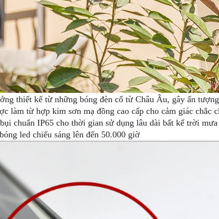
ưởng thiết kế từ những bóng đèn cổ từ Châu Âu, gây ấn tượng
ược làm từ hợp kim sơn mạ đồng cao cấp cho cảm giác chắc c
ụi chuẩn IP65 cho thời gian sử dụng lâu dài bất kể trời mưa
 bóng led chiếu sáng lên đến 50.000 giờ