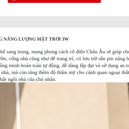
NG NĂNG LƯỢNG MẶT TRỜI 3W
 kế sang trọng, mang phong cách cổ điển Châu Âu sẽ giúp ch
n, cổng nhà cũng như để trang trí, có lưu trữ sẵn pin năng 
thông minh hoàn toàn tự động, dễ dàng lắp đạt và sử dụng an 
c nhà, mà còn tăng thêm độ thẩm mỹ cho cảnh quan ngoại thấ
bật ngôi nhà của chủ nhân.