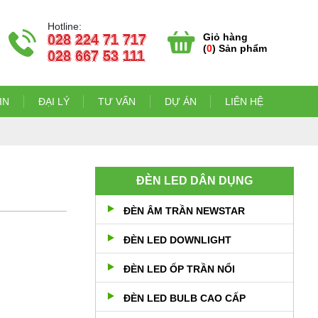
Hotline:
Giỏ hàng
028 224 71 717
(
0
) Sản phẩm
028 667 53 111
IN
ĐẠI LÝ
TƯ VẤN
DỰ ÁN
LIÊN HỆ
ĐÈN LED DÂN DỤNG
ĐÈN ÂM TRẦN NEWSTAR
ĐÈN LED DOWNLIGHT
ĐÈN LED ỐP TRẦN NỔI
ĐÈN LED BULB CAO CẤP