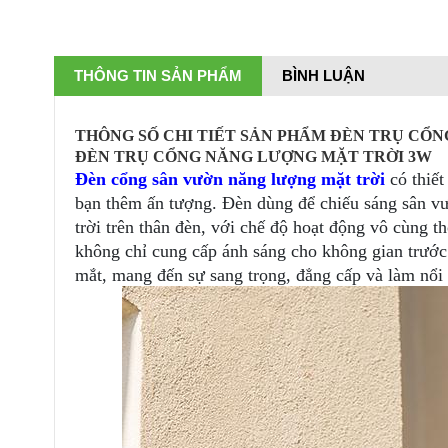
THÔNG TIN SẢN PHẨM
BÌNH LUẬN
THÔNG SỐ CHI TIẾT SẢN PHẨM ĐÈN TRỤ CỔ
ĐÈN TRỤ CỔNG NĂNG LƯỢNG MẶT TRỜI 3W
Đèn cổng s
ân vườn
năng lượng mặt trời
có thiết
bạn thêm ấn tượng. Đèn dùng để chiếu sáng sân vườ
trời trên thân đèn, với chế độ hoạt động vô cùng 
k
hông chỉ cung cấp ánh sáng cho không gian trướ
mắt, mang đến sự sang trọng, đẳng cấp và làm nổi 