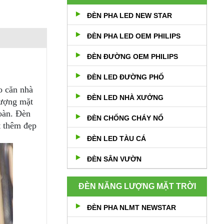
ĐÈN PHA LED NEW STAR
ĐÈN PHA LED OEM PHILIPS
ĐÈN ĐƯỜNG OEM PHILIPS
ĐÈN LED ĐƯỜNG PHỐ
o căn nhà
ĐÈN LED NHÀ XƯỞNG
lượng mặt
toàn.
Đèn
ĐÈN CHỐNG CHÁY NỔ
t thêm đẹp
ĐÈN LED TÀU CÁ
ĐÈN SÂN VƯỜN
ĐÈN NĂNG LƯỢNG MẶT TRỜI
ĐÈN PHA NLMT NEWSTAR