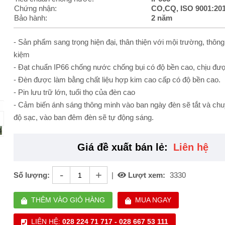
Chứng nhận:
CO,CQ, ISO 9001:20
Bảo hành:
2 năm
- Sản phẩm sang trọng hiện đại, thân thiện với mội trường, thông
kiệm
- Đạt chuẩn IP66 chống nước chống bụi có độ bền cao, chịu đ
- Đèn được làm bằng chất liệu hợp kim cao cấp có độ bền cao.
- Pin lưu trữ lớn, tuổi thọ của đèn cao
- Cảm biến ánh sáng thông minh vào ban ngày đèn sẽ tắt và ch
độ sạc, vào ban đêm đèn sẽ tự động sáng.
Giá đề xuất bán lẻ:
Liên hệ
-
+
Số lượng:
|
Lượt xem:
3330
THÊM VÀO GIỎ HÀNG
MUA NGAY
LIÊN HỆ:
028 224 71 717 - 028 667 53 111