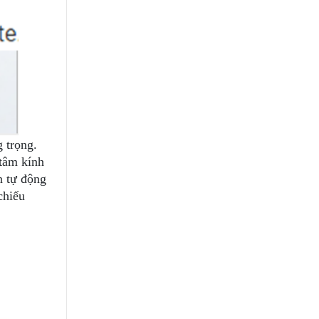
 trọng.
tâm kính
n tự động
chiếu