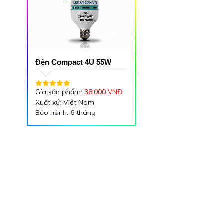
Đèn Compact 4U 55W
Gía sản phẩm:
38.000 VNĐ
Xuất xứ: Việt Nam
Bảo hành: 6 tháng
Công suất: 55W
Quang thông: 3100/3200 lm
Màu ánh sáng: Trắng/Vàng
Chỉ số hoàn màu: 80
Đầu đèn: E40
Tuổi thọ: 8000 giờ
- Có thể hoạt động ở dải
điện áp rộng: (170÷240)V
- Hệ số Cosφ > 0,95
- Nhiệt độ tối thiểu khởi