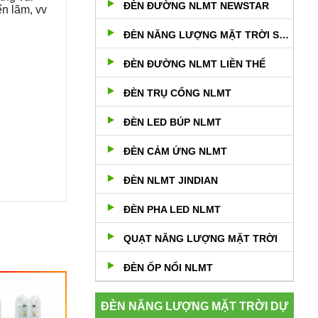
ĐÈN ĐƯỜNG NLMT NEWSTAR
ển lãm, vv
ĐÈN NĂNG LƯỢNG MẶT TRỜI SÂN VƯỜN
ĐÈN ĐƯỜNG NLMT LIỀN THỂ
ĐÈN TRỤ CỔNG NLMT
ĐÈN LED BÚP NLMT
ĐÈN CẢM ỨNG NLMT
ĐÈN NLMT JINDIAN
ĐÈN PHA LED NLMT
QUẠT NĂNG LƯỢNG MẶT TRỜI
ĐÈN ỐP NỔI NLMT
ĐÈN NĂNG LƯỢNG MẶT TRỜI DỰ