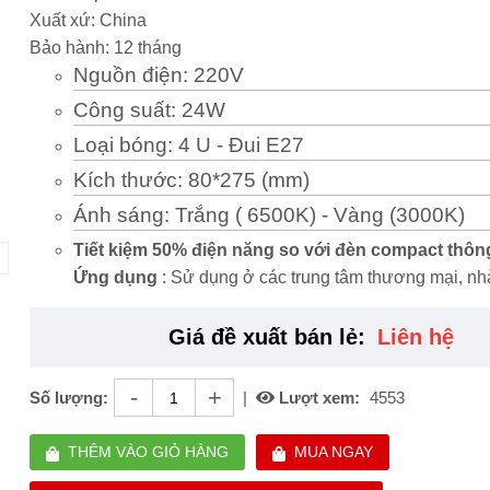
Xuất xứ: China
Bảo hành: 12 tháng
Nguồn điện: 220V
Công suất: 24W
Loại bóng: 4 U - Đui E27
Kích thước: 80*275 (mm)
Ánh sáng: Trắng ( 6500K) - Vàng (3000K)
Tiết kiệm 50% điện năng so với đèn compact thô
Ứng dụng
: Sử dụng ở các trung tâm thương mại, nh
hàng, khách sạn, . . .
Giá đề xuất bán lẻ:
Liên hệ
-
+
Số lượng:
|
Lượt xem:
4553
THÊM VÀO GIỎ HÀNG
MUA NGAY