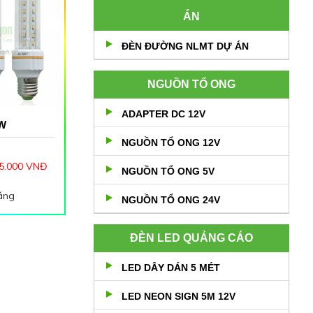
ÁN
ĐÈN ĐƯỜNG NLMT DỰ ÁN
NGUỒN TỔ ONG
ADAPTER DC 12V
2W
NGUỒN TỔ ONG 12V
5.000 VNĐ
NGUỒN TỔ ONG 5V
áng
NGUỒN TỔ ONG 24V
0V
W
Loại bóng
ĐÈN LED QUẢNG CÁO
ích thước :
h sáng :
LED DÂY DÁN 5 MÉT
Vàng
 : 12
LED NEON SIGN 5M 12V