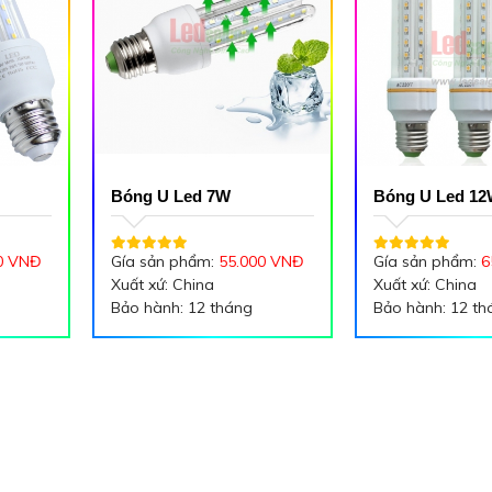
Bóng U Led 7W
Bóng U Led 1
0 VNĐ
Gía sản phẩm:
55.000 VNĐ
Gía sản phẩm:
6
Xuất xứ: China
Xuất xứ: China
Bảo hành: 12 tháng
Bảo hành: 12 th
Công suất: 7W
Nguồn điện : 22
Điện áp: AC 220V
Công suất : 12
Tần số: 50-60Hz
: 3 U - Đui E27
K
àng
Đuôi đèn: E27
50*175 (mm)
Án
Tiết kiệm 50% điện năng so
Trắng (6500K), 
với đèn compact thông
(3000K)
Bảo hành
thường
tháng.