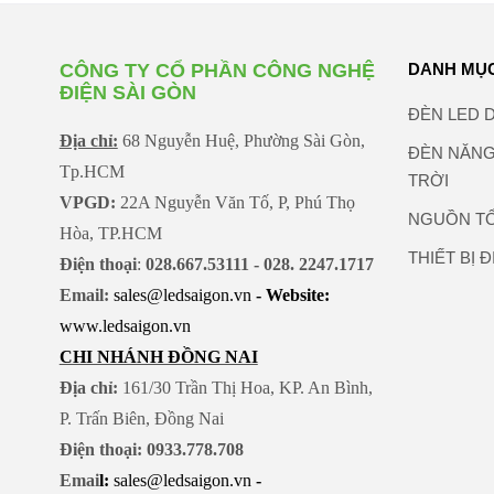
động: 5 ˚C
- Không được sử dụng với
dimmer.
CÔNG TY CỔ PHẦN CÔNG NGHỆ
DANH MỤ
ĐIỆN SÀI GÒN
ĐÈN LED 
Địa chỉ:
68 Nguyễn Huệ, Phường Sài Gòn,
ĐÈN NĂN
Tp.HCM
TRỜI
VPGD:
22A Nguyễn Văn Tố, P, Phú Thọ
NGUỒN T
Hòa, TP.HCM
THIẾT BỊ 
Điện thoại
:
028.667.53111 - 028. 2247.1717
Email:
sales@ledsaigon.vn
- Website:
www.ledsaigon.vn
CHI NHÁNH ĐỒNG NAI
Địa chỉ:
161/30 Trần Thị Hoa, KP. An Bình,
P. Trấn Biên, Đồng Nai
Điện thoại: 0933.778.708
Emai
l:
sales@ledsaigon.vn
-