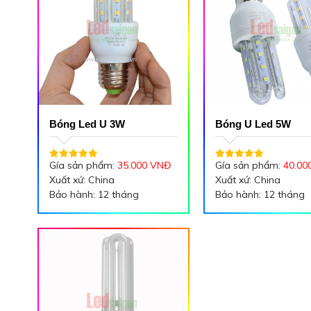
Bóng Led U 3W
Bóng U Led 5W
Gía sản phẩm:
35.000 VNĐ
Gía sản phẩm:
40
.00
Xuất xứ: China
Xuất xứ: China
Bảo hành: 12 tháng
Bảo hành: 12 tháng
Công suất
: 3W
Công suất: 5W
Điện áp
: AC 220V
Điện áp: AC 220V
Tần số: 50-60Hz
Tần số: 50-60Hz
Màu sắc : Trắng - Vàng
Màu sắc : Trắng - V
Đuôi đèn: E27
Đuôi đèn: E27