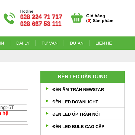
Hotline:
Giỏ hàng
028 224 71 717
(
0
) Sản phẩm
028 667 53 111
IN
ĐẠI LÝ
TƯ VẤN
DỰ ÁN
LIÊN HỆ
ĐÈN LED DÂN DỤNG
ĐÈN ÂM TRẦN NEWSTAR
ĐÈN LED DOWNLIGHT
ợng>5T
n hệ
ĐÈN LED ỐP TRẦN NỔI
ĐÈN LED BULB CAO CẤP