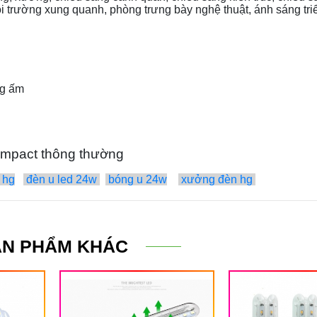
ôi trường xung quanh, phòng trưng bày nghệ thuật, ánh sáng tri
ng ấm
compact thông thường
 hg
đèn u led 24w
bóng u 24w
xưởng đèn hg
ẢN PHẨM KHÁC