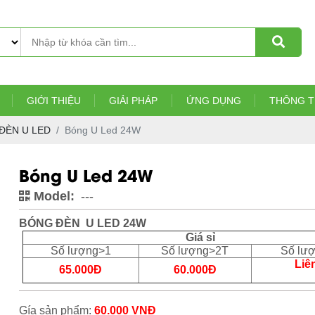
GIỚI THIỆU
GIẢI PHÁP
ỨNG DỤNG
THÔNG T
ĐÈN U LED
Bóng U Led 24W
Bóng U Led 24W
Model:
---
BÓNG ĐÈN U LED 24W
Giá sỉ
Số lượng>1
Số lượng>2T
Số lư
Liê
65.000Đ
60.000Đ
Gía sản phẩm:
6
0
.000 VNĐ