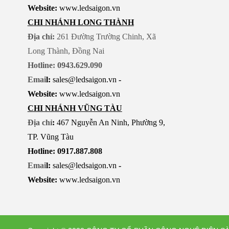
Website:
www.ledsaigon.vn
CHI NHÁNH LONG THÀNH
Địa chỉ:
261 Đường Trường Chinh, Xã
Long Thành, Đồng Nai
Hotline: 0943.629.090
Emai
l:
sales@ledsaigon.vn
-
Website:
www.ledsaigon.vn
CHI NHÁNH VŨNG TÀU
Địa chỉ
:
467 Nguyễn An Ninh, Phường 9,
TP. Vũng Tàu
Hotline: 0917.887.808
Emai
l:
sales@ledsaigon.vn
-
Website:
www.ledsaigon.vn